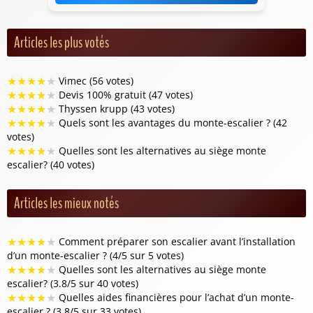
Articles les plus votés
★
★
★
★
★
Vimec (56 votes)
★
★
★
★
★
Devis 100% gratuit (47 votes)
★
★
★
★
★
Thyssen krupp (43 votes)
★
★
★
★
★
Quels sont les avantages du monte-escalier ? (42
votes)
★
★
★
★
★
Quelles sont les alternatives au siège monte
escalier? (40 votes)
Articles les mieux notés
★
★
★
★
★
Comment préparer son escalier avant l’installation
d’un monte-escalier ? (4/5 sur 5 votes)
★
★
★
★
★
Quelles sont les alternatives au siège monte
escalier? (3.8/5 sur 40 votes)
★
★
★
★
★
Quelles aides financières pour l’achat d’un monte-
escalier ? (3.8/5 sur 33 votes)